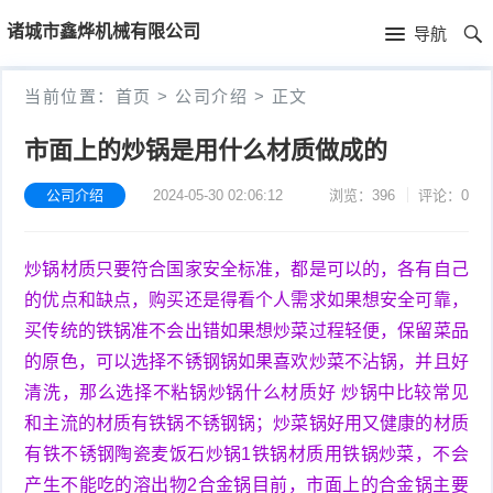
首
诸城市鑫烨机械有限公司
导航
页
首
当前位置：
首页
>
公司介绍
>
正文
页
公
市面上的炒锅是用什么材质做成的
司
公司介绍
2024-05-30 02:06:12
浏览：396
评论：0
介
炒锅材质只要符合国家安全标准，都是可以的，各有自己
绍
的优点和缺点，购买还是得看个人需求如果想安全可靠，
买传统的铁锅准不会出错如果想炒菜过程轻便，保留菜品
的原色，可以选择不锈钢锅如果喜欢炒菜不沾锅，并且好
清洗，那么选择不粘锅炒锅什么材质好 炒锅中比较常见
和主流的材质有铁锅不锈钢锅；炒菜锅好用又健康的材质
有铁不锈钢陶瓷麦饭石炒锅1铁锅材质用铁锅炒菜，不会
产生不能吃的溶出物2合金锅目前，市面上的合金锅主要