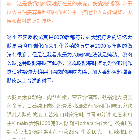
味，这是铁锅炖的灵魂所在总的来说，铁锅炖的配料方子
以大豆油姜蒜香料和甜面酱为主，搭配个人喜好调整，火
候和酱料的调制技巧。
这个不容反驳尤其是6070后都有过被大鹅打败的记忆大
鹅是由鸿雁驯化而来驯化养殖的历史有2000多年鹅的做
法有很多，但是在我看来最为入味的吃法就是炖鹅，鹅肉
入味透骨吃起来味道鲜香，这样吃起来味道最为浓郁制作
这道铁锅炖大鹅要把鹅肉的腥味去除，加入香料酱料增香
鹅肉炖上合适的时间。
大鹅是素食动物，肉丝鲜嫩，营养价值高，铁锅炖大鹅皮
色金黄，口感纯正肉烂脱骨质地细嫩香而不腻回味无穷铁
锅炖大鹅的做法 工艺炖 口味家常味 时间60分钟 难度未知
主料main 大鹅1300克3人份 辅料others 油1大勺 老抽1汤
匙 黄豆酱1汤匙 盐4克 小葱25克 生姜10克 干红辣椒1个