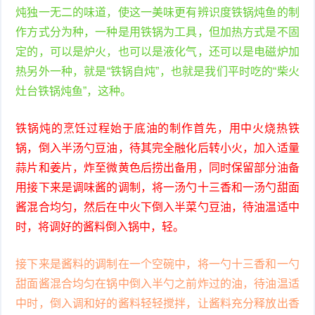
炖独一无二的味道，使这一美味更有辨识度铁锅炖鱼的制
作方式分为种，一种是用铁锅为工具，但加热方式是不固
定的，可以是炉火，也可以是液化气，还可以是电磁炉加
热另外一种，就是“铁锅自炖”，也就是我们平时吃的“柴火
灶台铁锅炖鱼”，这种。
铁锅炖的烹饪过程始于底油的制作首先，用中火烧热铁
锅，倒入半汤勺豆油，待其完全融化后转小火，加入适量
蒜片和姜片，炸至微黄色后捞出备用，同时保留部分油备
用接下来是调味酱的调制，将一汤勺十三香和一汤勺甜面
酱混合均匀，然后在中火下倒入半菜勺豆油，待油温适中
时，将调好的酱料倒入锅中，轻。
接下来是酱料的调制在一个空碗中，将一勺十三香和一勺
甜面酱混合均匀在锅中倒入半勺之前炸过的油，待油温适
中时，倒入调和好的酱料轻轻搅拌，让酱料充分释放出香