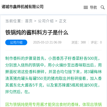
首
诸城市鑫烨机械有限公司
导航
页
首
当前位置：
首页
>
公司介绍
>
正文
页
公
铁锅炖的酱料料方子是什么
司
公司介绍
2025-03-13 21:06:09
浏览：388
评论：0
介
制作香料的步骤是首先，小茴香苏子籽香菜籽各500克，
绍
分别放入烧热的铁锅中，用小火煸炒至出香味取出后，用
擀面杖将这些香料擀碎，并混合均匀接下来，将3罐梅林
清蒸猪肉罐头每罐550克的猪肉取出并粉碎接着，加入香
其酱东北大酱各5千克，以及紫苏辣酱5瓶和蚝油500克，
拌匀然后，在。
因为铁锅炖使用专用酱才能突出食材的香味，体现出铁锅