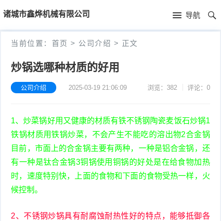
首
诸城市鑫烨机械有限公司
导航
页
首
当前位置：
首页
>
公司介绍
>
正文
页
公
炒锅选哪种材质的好用
司
公司介绍
2025-03-19 21:06:09
浏览：382
评论：0
介
1、炒菜锅好用又健康的材质有铁不锈钢陶瓷麦饭石炒锅1
绍
铁锅材质用铁锅炒菜，不会产生不能吃的溶出物2合金锅
目前，市面上的合金锅主要有两种，一种是铝合金锅，还
有一种是钛合金锅3铜锅使用铜锅的好处是在给食物加热
时，速度特别快，上面的食物和下面的食物受热一样，火
候控制。
2、不锈钢炒锅具有耐腐蚀耐热性好的特点，能够抵御各