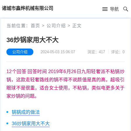
首
诸城市鑫烨机械有限公司
导航
页
首
当前位置：
首页
>
公司介绍
>
正文
页
公
36炒锅家用大不大
司
公司介绍
2024-05-03 15:06:07
浏览：417
评论：0
介
12个回答 回答时间 2019年6月26日九阳轻奢派不粘锅炒
绍
锅，这款走轻奢路线的锅不得不说颜值是真的高，超吸引
眼球不是很重，适合女士使用，不粘锅，类似电更多关于
家炒锅的问题。
锅锅成的做法
36炒锅家用大不大