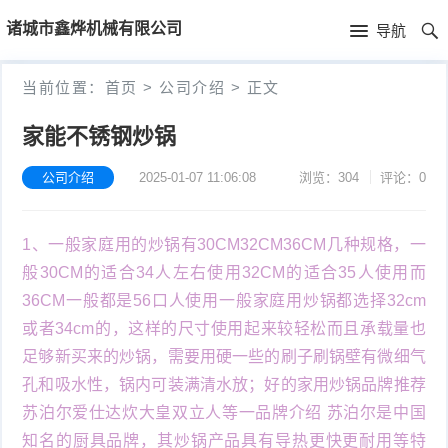
首
诸城市鑫烨机械有限公司
导航
页
首
当前位置：
首页
>
公司介绍
>
正文
页
公
家能不锈钢炒锅
司
公司介绍
2025-01-07 11:06:08
浏览：304
评论：0
介
1、一般家庭用的炒锅有30CM32CM36CM几种规格，一
绍
般30CM的适合34人左右使用32CM的适合35人使用而
36CM一般都是56口人使用一般家庭用炒锅都选择32cm
或者34cm的，这样的尺寸使用起来较轻松而且承载量也
足够新买来的炒锅，需要用硬一些的刷子刷锅壁有微细气
孔和吸水性，锅内可装满清水放；好的家用炒锅品牌推荐
苏泊尔爱仕达炊大皇双立人等一品牌介绍 苏泊尔是中国
知名的厨具品牌，其炒锅产品具有导热更快更耐用等特