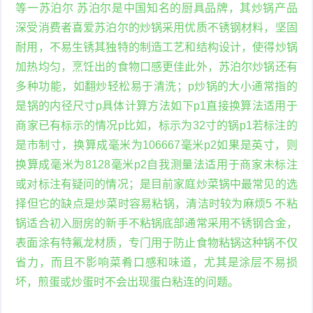
等一苏泊尔 苏泊尔是中国知名的厨具品牌，其炒锅产品
深受消费者喜爱苏泊尔的炒锅采用优质不锈钢材料，坚固
耐用，不易生锈其独特的制造工艺和结构设计，使得炒锅
加热均匀，烹饪出的食物口感更佳此外，苏泊尔炒锅还有
多种功能，如翻炒轻松易于清洗；p炒锅的大小通常指的
是锅的内径尺寸p具体计算方法如下p1直接换算法适用于
商家已有标示的情况p比如，标示为32寸的锅p1若标注的
是市制寸，换算成毫米为106667毫米p2如果是英寸，则
换算成毫米为8128毫米p2自我测量法适用于商家未标注
或对标注有疑问的情况；是目前家庭炒菜锅中最常见的选
择但它的缺点是炒菜时容易粘锅，清洁时较为麻烦5 不粘
锅适合初入厨房的新手不粘锅底部通常采用不锈钢合金，
表面涂有特氟龙材质，专门用于防止食物粘锅这种锅不仅
省力，而且不影响菜肴口感和味道，尤其是涂层不易损
坏，煎蛋或炒蛋时不会出现蛋白粘连的问题。