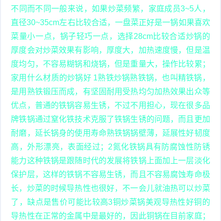
不同而不同一般来说，如果炒菜频繁，家庭成员3~5人，
直径30~35cm左右比较合适，一盘菜正好是一锅如果喜欢
菜量小一点，锅子轻巧一点，选择28cm比较合适炒锅的
厚度会对炒菜效果有影响，厚度大，加热速度慢，但是温
度均匀，不容易糊锅和烧锅，但是重量大，操作比较累；
家用什么材质的炒锅好 1熟铁炒锅熟铁锅，也叫精铁锅，
是用熟铁锻压而成，有坚固耐用受热均匀加热效果出众等
优点，普通的铁锅容易生锈，不过不用担心，现在很多品
牌铁锅通过窒化铁技术克服了铁锅生锈的问题，而且更加
耐磨，延长锅身的使用寿命熟铁锅锅壁薄，延展性好韧度
高，外形漂亮，表面经过；2氮化铁锅具有防腐蚀性防锈
能力这种铁锅是跟随时代的发展将铁锅上面加上一层淡化
保护层，这样的铁锅不容易生锈，而且不容易腐蚀寿命极
长，炒菜的时候导热性也很好，不一会儿就油热可以炒菜
了，缺点是售价可能比较高3铜炒菜锅美观导热性好铜的
导热性在正常的金属中是最好的，因此铜锅在目前家庭；