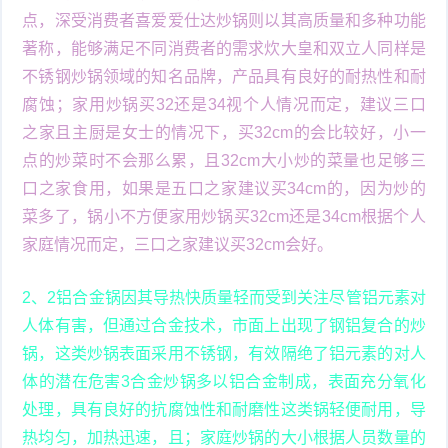
点，深受消费者喜爱爱仕达炒锅则以其高质量和多种功能
著称，能够满足不同消费者的需求炊大皇和双立人同样是
不锈钢炒锅领域的知名品牌，产品具有良好的耐热性和耐
腐蚀；家用炒锅买32还是34视个人情况而定，建议三口
之家且主厨是女士的情况下，买32cm的会比较好，小一
点的炒菜时不会那么累，且32cm大小炒的菜量也足够三
口之家食用，如果是五口之家建议买34cm的，因为炒的
菜多了，锅小不方便家用炒锅买32cm还是34cm根据个人
家庭情况而定，三口之家建议买32cm会好。
2、2铝合金锅因其导热快质量轻而受到关注尽管铝元素对
人体有害，但通过合金技术，市面上出现了钢铝复合的炒
锅，这类炒锅表面采用不锈钢，有效隔绝了铝元素的对人
体的潜在危害3合金炒锅多以铝合金制成，表面充分氧化
处理，具有良好的抗腐蚀性和耐磨性这类锅轻便耐用，导
热均匀，加热迅速，且；家庭炒锅的大小根据人员数量的