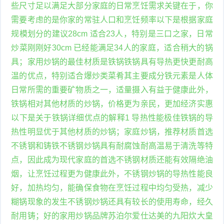
些尺寸足以满足大部分家庭的日常烹饪需求关键在于，你
需要考虑的是你家的常驻人口和烹饪频率以下是根据家庭
规模划分的建议28cm 适合23人，特别是三口之家，日常
炒菜刚刚好30cm 已经能满足34人的家庭，适合稍大的锅
具；家用炒锅的最佳材质是铁锅铁锅具有导热更快更耐高
温的优点，特别适合爆炒类菜肴其主要成分铁元素是人体
日常所需的重要矿物质之一，适量摄入有益于健康此外，
铁锅相对其他材质的炒锅，价格更为亲民，更加经济实惠
以下是关于铁锅详细优点的解释1 导热性能极佳铁锅的导
热性明显优于其他材质的炒锅；家庭炒锅，推荐材质首选
不锈钢和铸铁不锈钢炒锅具有耐腐蚀耐高温易于清洗等特
点，因此成为现代家庭的首选不锈钢材质还能有效隔绝油
烟，让烹饪过程更为健康此外，不锈钢炒锅的导热性能良
好，加热均匀，能确保食物在烹饪过程中均匀受热，减少
糊锅现象的发生不锈钢炒锅还具有较长的使用寿命，经久
耐用铸；好的家用炒锅品牌苏泊尔爱仕达美的九阳炊大皇