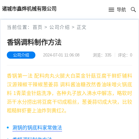
首
诸城市鑫烨机械有限公司
导航
页
首
当前位置：
首页
>
公司介绍
>
正文
页
公
香锅调料制作方法
司
公司介绍
2024-07-01 11:06:08
浏览：335
评论：0
介
香锅第一法 配料肉丸火腿大白菜金针菇豆腐干鲜虾辅料
绍
汉源辣椒干辣椒葱姜蒜 调料酱油糖孜然香油味噌火锅底
料 1青菜金针菇洗净，各种丸子放入沸水中解冻，略软时
沥干水分捞出将豆腐干切成粗丝，葱姜蒜切成大块，比较
粗糙鲜虾要上油炸到黄红2。
涮锅的锅底料家常做法