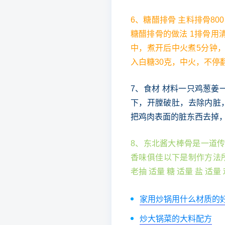
6、糖醋排骨 主料排骨800
糖醋排骨的做法 1排骨用
中，煮开后中火煮5分钟
入白糖30克，中火，不停
7、食材 材料一只鸡葱姜
下，开膛破肚，去除内脏
把鸡肉表面的脏东西去掉，
8、东北酱大棒骨是一道
香味俱佳以下是制作方法所需材
老抽 适量 糖 适量 盐 适量
家用炒锅用什么材质的
炒大锅菜的大料配方