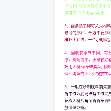
火焖1小时高压锅炖半小
抢首赞 评论 分享 举报。
3、面条熟了即可关火材
最薄的那种，千万不要那
样齐头并进，一个小时就搞
4、因收获季节不同，可
厚，荚端钝平，质量较好
巧用大料 做荤味素菜用
做红烧鱼的汁，炒锅放在
5、一般在炒制底料前先
锅中作为底汤准备工作完
花椒大料八角茴香香草香
放适量豆瓣。