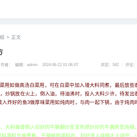
绍
>
正文
方
作者： 编辑：admin
2024-06-22 01:06:07
浏览：582
评论：
做素菜用如做高汤白菜用，可在白菜中加入墁大料同煮，最后放些
汁，炒锅放在火上，倒入油，待油沸时，投入大料少许，待发出
放入炸好的鱼3做厚味菜用如炖肉时，与肉一起下锅，由于炖肉
。
皮，大料煸香倒入切好的牛腩翻炒至变色把炒好的牛腩转至炖锅
豆料酒和生抽葱姜，干辣椒放调料包，封好放入炖锅大火烧开，