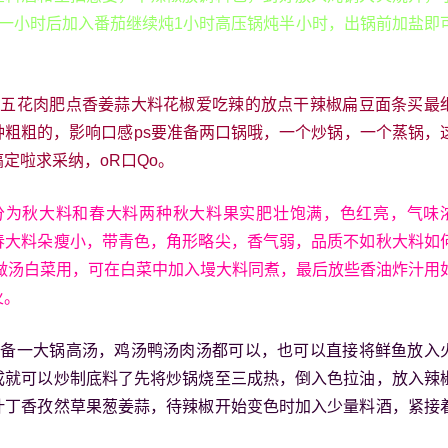
时一小时后加入番茄继续炖1小时高压锅炖半小时，出锅前加盐即
料五花肉肥点香姜蒜大料花椒爱吃辣的放点干辣椒扁豆面条买最
种粗粗的，影响口感ps要准备两口锅哦，一个炒锅，一个蒸锅，
定啦求采纳，oR口Qo。
分为秋大料和春大料两种秋大料果实肥壮饱满，色红亮，气味
春大料朵瘦小，带青色，角形略尖，香气弱，品质不如秋大料如
如做汤白菜用，可在白菜中加入墁大料同煮，最后放些香油炸汁用
火。
准备一大锅高汤，鸡汤鸭汤肉汤都可以，也可以直接将鲜鱼放入
成就可以炒制底料了先将炒锅烧至三成热，倒入色拉油，放入辣
叶丁香孜然草果葱姜蒜，待辣椒开始变色时加入少量料酒，紧接