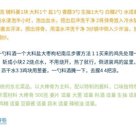
克 辅料姜1块 大料1个 盐1勺 香醋3勺 生抽1大勺 白糖2勺 水适
清水浸泡半小时，泡出血水，捞出后冲洗干净 2将排骨放入冷水
，撇去浮沫，捞出排骨，用温水冲洗干净 3炒锅中倒入少许油，
翻炒。
一勺料酒一个大料盐大枣枸杞南瓜步骤方法 1 1买来的鸡先处理
，斩成小块2 2烧点水，不用烧开，热了就行，倒进装鸡的盆里
沥干水3 3鸡块用葱姜，一勺料酒腌一下，去腥4 4把凉。
传统的东北菜品，以大棒骨为主料，配以特制的酱料，口味独特
料 大棒骨 500克 姜片 适量 大葱 适量 料酒 适量 生抽 适
 鸡精 适量 豆瓣酱 适量 蒜末 适量 辣椒油 适量。
好些